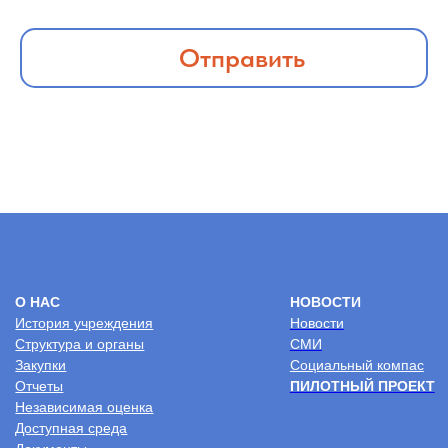
Реабилитация детей-инвалидов после кохлеарной
имплантации и детей-инвалидов после
слухопротезирования
Документы для поступления в центр
Отправить
Реабилитация онлайн
Услуги на платной основе
Политика
конфиденциальности
2026 © Центр комплексной реабилитации
“Пышма”