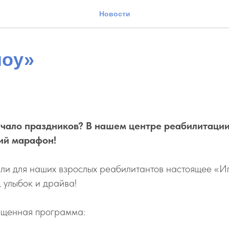
Новости
шоу»
ачало праздников? В нашем центре реабилитаци
ий марафон!
ли для наших взрослых реабилитантов настоящее «Иг
 улыбок и драйва!
ыщенная программа: