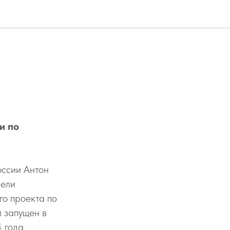
и по
оссии Антон
рели
о проекта по
 запущен в
 года.