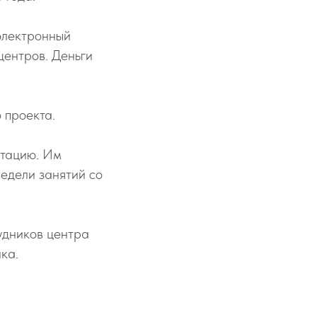
 электронный
центров. Деньги
 проекта.
итацию. Им
недели занятий со
удников центра
ка.