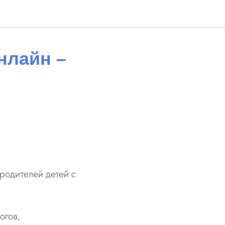
нлайн –
одителей детей с
огов,