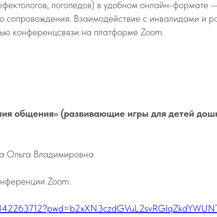
ефектологов, логопедов) в удобном онлайн-формате —
о сопровождения. Взаимодействие с инвалидами и р
ью конференцсвязи на платформе Zoom.
пия общения» (развивающие игры для детей дош
ва Ольга Владимировна
онференции Zoom:
/j/9842263712?pwd=b2xXN3czdGVuL2svRGlqZkdYWU