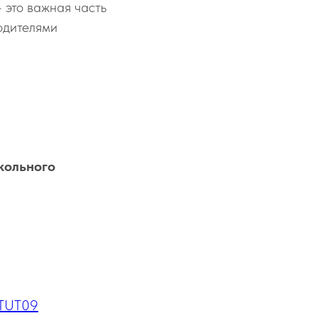
 это важная часть
одителями
кольного
NTUT09