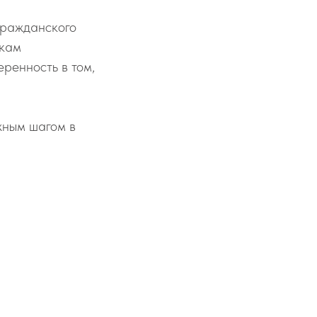
гражданского
икам
ренность в том,
ажным шагом в