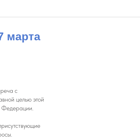
7 марта
треча с
авной целью этой
й Федерации.
 присутствующие
росы.