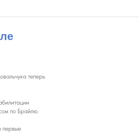
оле
Ковальчука теперь
еабилитации
сом по Брайлю.
и первые