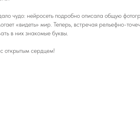
дало чудо: нейросеть подробно описала общую фотог
могает «видеть» мир. Теперь, встречая рельефно-точе
вать в них знакомые буквы.
 с открытым сердцем!