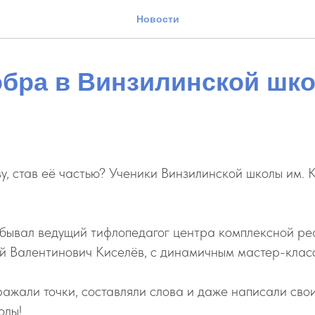
Новости
обра в Винзилинской шк
ву, став её частью? Ученики Винзилинской школы им. 
побывал ведущий тифлопедагог центра комплексной р
 Валентинович Киселёв, с динамичным мастер-клас
ажали точки, составляли слова и даже написали сво
олы!