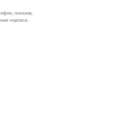
рафию, показав,
чные надписи,