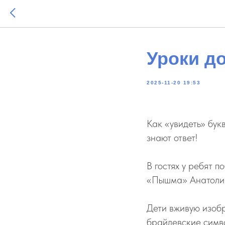
Уроки д
2025-11-20 19:53
Как «увидеть» бук
знают ответ!
В гостях у ребят 
«Пышма» Анатолий
Дети вживую изобр
брайлевские симв