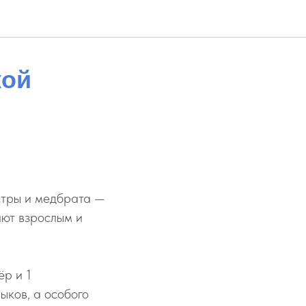
кой
стры и медбрата —
ают взрослым и
ёр и 1
ыков, а особого