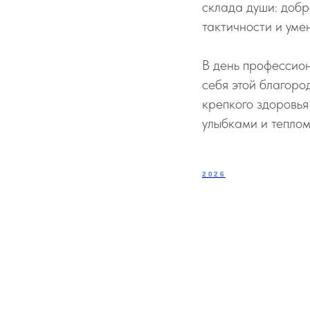
склада души: добр
тактичности и уме
В день профессион
себя этой благоро
крепкого здоровья
улыбками и теплом
2026