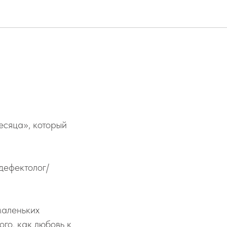
есяца», который
дефектолог/
маленьких
го, как любовь к