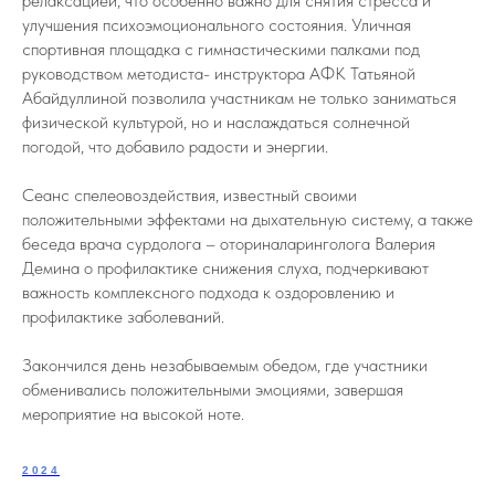
релаксацией, что особенно важно для снятия стресса и
улучшения психоэмоционального состояния. Уличная
спортивная площадка с гимнастическими палками под
руководством методиста- инструктора АФК Татьяной
Абайдуллиной позволила участникам не только заниматься
физической культурой, но и наслаждаться солнечной
погодой, что добавило радости и энергии.
Сеанс спелеовоздействия, известный своими
положительными эффектами на дыхательную систему, а также
беседа врача сурдолога – оториналаринголога Валерия
Демина о профилактике снижения слуха, подчеркивают
важность комплексного подхода к оздоровлению и
профилактике заболеваний.
Закончился день незабываемым обедом, где участники
обменивались положительными эмоциями, завершая
мероприятие на высокой ноте.
2024