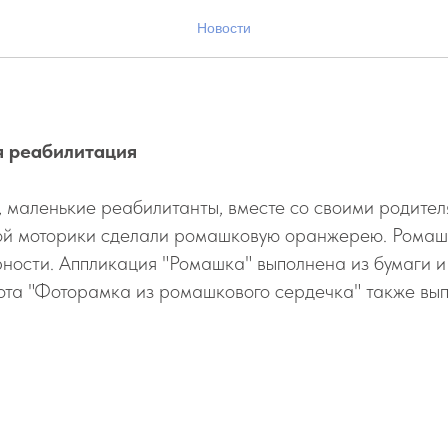
вые затеи
Новости
я реабилитация
, маленькие реабилитанты, вместе со своими родител
ой моторики сделали ромашковую оранжерею. Ромашк
рности. Аппликация "Ромашка" выполнена из бумаги и
ота "Фоторамка из ромашкового сердечка" также вып