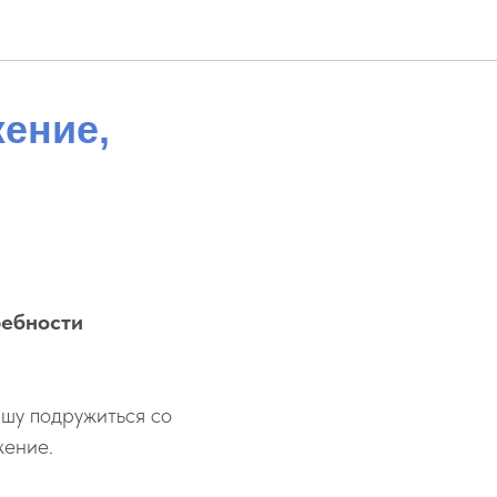
ение,
ребности
ышу подружиться со
жение.