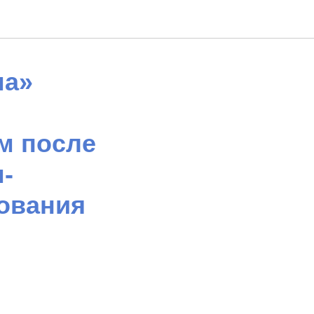
ма»
м после
-
ования