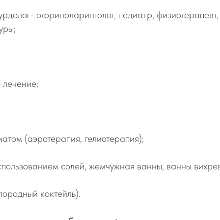
урдолог- оториноларинголог, педиатр, физиотерапевт,
уры;
 лечение;
матом (аэротерапия, гелиотерапия);
спользованием солей, жемчужная ванны, ванны вихрев
лородный коктейль).