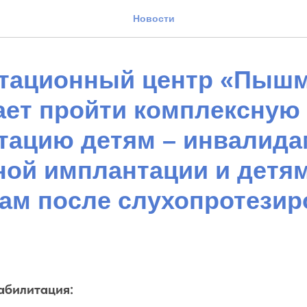
Новости
тационный центр «Пыш
ает пройти комплексную
тацию детям – инвалида
ной имплантации и детям
ам после слухопротезир
абилитация: