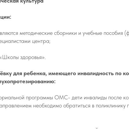
ческая культура
ции:
вляются методические сборники и учебные пособия (ф
ециалистами центра;
 «Школы здоровья».
тёвку для ребенка, имеющего инвалидность по к
лухопротезированию:
ториальной программы ОМС- дети инвалиды после к
аправлением необходимо обратиться в поликлинику п