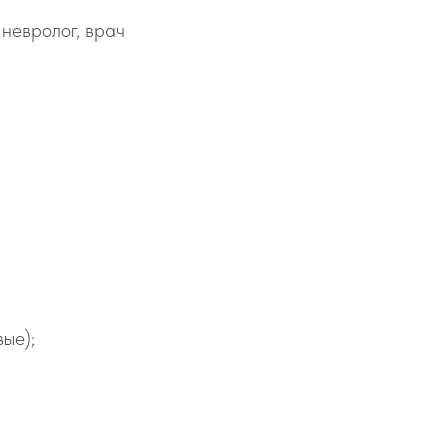
 невролог, врач
ые);