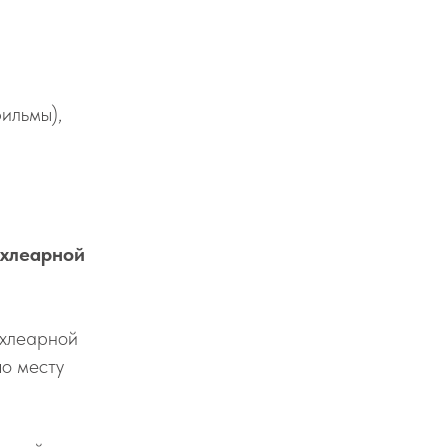
ильмы),
охлеарной
охлеарной
о месту