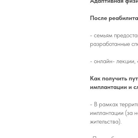
Адаптивная физи
После реабилита
- семьям предоста
разработанные сп
- онлайн- лекции,
Как получить пу
имплантации и с
- В рамках терри
имплантации (за н
жительства).