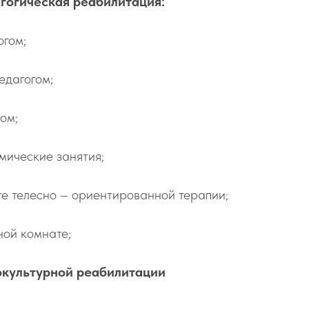
гогическая реабилитация:
огом;
едагогом;
ом;
мические занятия;
те телесно – ориентированной терапии;
ной комнате;
окультурной реабилитации