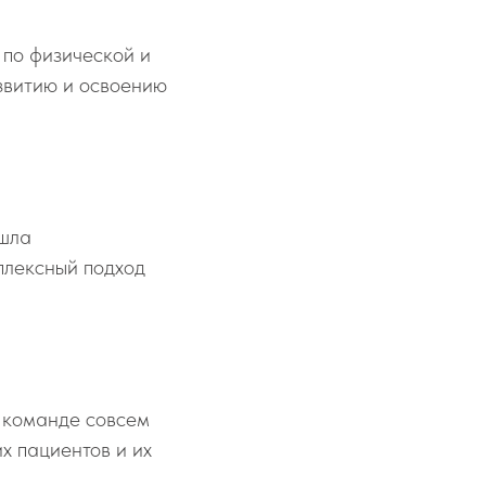
 по физической и
звитию и освоению
ошла
плексный подход
й команде совсем
х пациентов и их