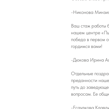
-Никонова Минзи
Ваш стаж работы б
нашем центре «Пыш
победа в первом 
гордимся вами!
-Дюкова Ирина А
Отдельные поздра
преданности нашем
путь до заведующе
вопросам. Ее общи
-Есаулкова Клавд