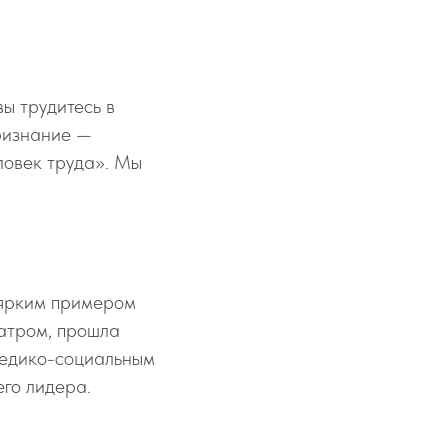
вы трудитесь в
признание —
ловек труда». Мы
 ярким примером
иатром, прошла
 медико-социальным
его лидера.