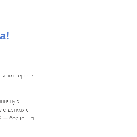
а!
оящих героев,
аничную
 о детках с
й — бесценна.