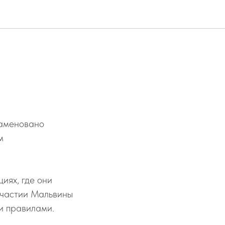
наменовано
м
циях, где они
 участии Мальвины
и правилами.