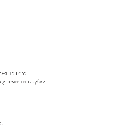
вья нашего
ду почистить зубки
а.