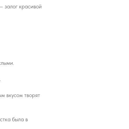
— залог красивой
слыми.
.
ым вкусом творят
стка была в