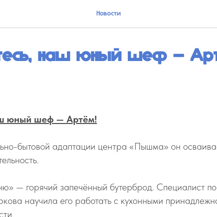
Новости
тесь, наш юный шеф — Ар
аш юный шеф — Артём!
льно-бытовой адаптации центра «Пышма» он осваив
ельность.
еню» — горячий запечённый бутерброд. Специалист п
кова научила его работать с кухонными принадлежн
сти.