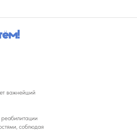
тём!
ает важнейший
о реабилитации
остями, соблюдая