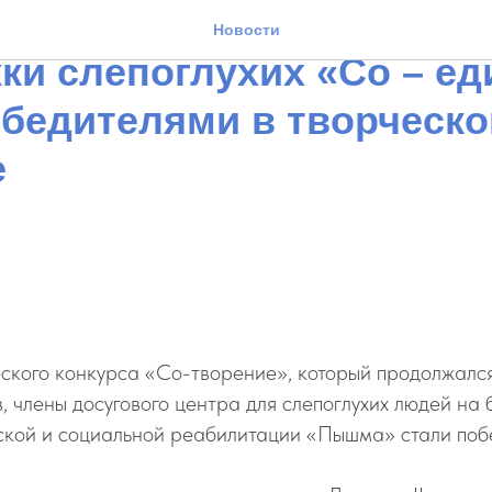
ие подопечные Фонда
Новости
ки слепоглухих «Со – ед
обедителями в творческ
е
еского конкурса «Со-творение», который продолжался
в, члены досугового центра для слепоглухих людей н
кой и социальной реабилитации «Пышма» стали поб