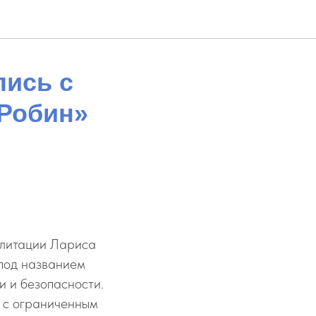
ись с
«Робин»
илитации Лариса
 под названием
и и безопасности.
м с ограниченным