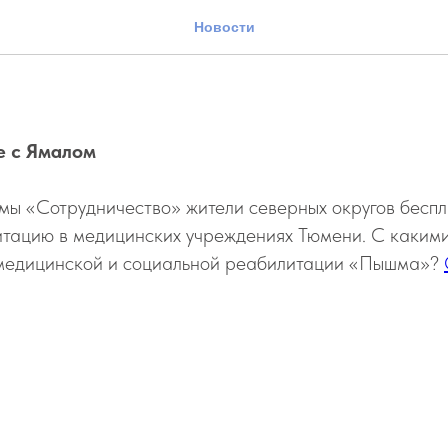
енском времени» - «Пы
Новости
е с Ямалом
мы «Сотрудничество» жители северных округов беспл
итацию в медицинских учреждениях Тюмени. С каким
медицинской и социальной реабилитации «Пышма»?