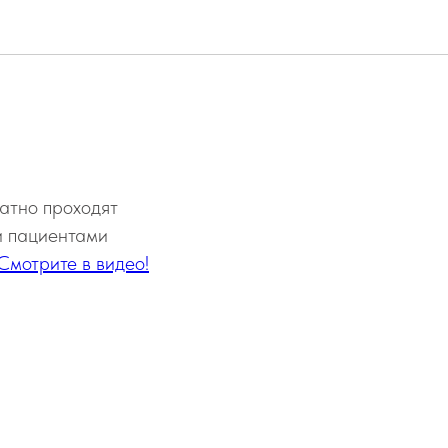
шма»
атно проходят
и пациентами
Смотрите в видео!