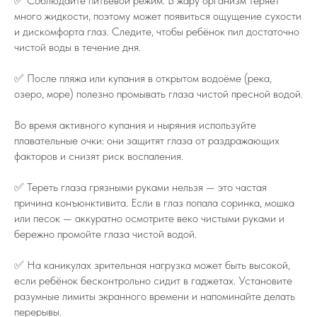
✅ Соблюдайте питьевой режим. В жару организм теряет
много жидкости, поэтому может появиться ощущение сухости
и дискомфорта глаз. Следите, чтобы ребёнок пил достаточно
чистой воды в течение дня.
✅ После пляжа или купания в открытом водоёме (река,
озеро, море) полезно промывать глаза чистой пресной водой.
Во время активного купания и ныряния используйте
плавательные очки: они защитят глаза от раздражающих
факторов и снизят риск воспаления.
✅ Тереть глаза грязными руками нельзя — это частая
причина конъюнктивита. Если в глаз попала соринка, мошка
или песок — аккуратно осмотрите веко чистыми руками и
бережно промойте глаза чистой водой.
✅ На каникулах зрительная нагрузка может быть высокой,
если ребёнок бесконтрольно сидит в гаджетах. Установите
разумные лимиты экранного времени и напоминайте делать
перерывы.