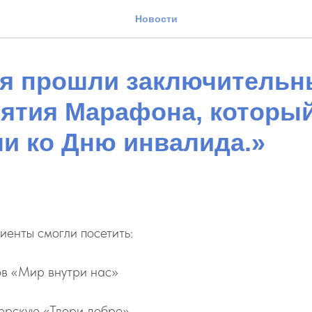
Новости
ря прошли заключительн
ятия Марафона, которы
ли ко Дню инвалида.»
лиенты смогли посетить:
ов «Мир внутри нас»
терскую «Твори добро»