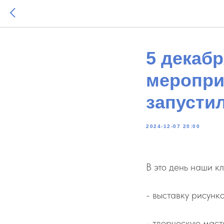
5 декаб
меропри
запусти
2024-12-07 20:00
В это день наши к
- выставку рисунк
- творческую мас