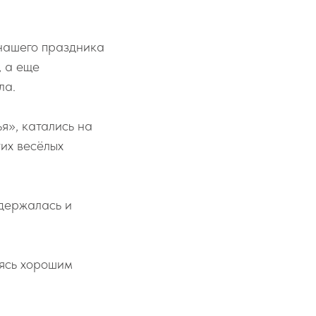
 нашего праздника
, а еще
ла.
я», катались на
тих весёлых
удержалась и
лясь хорошим