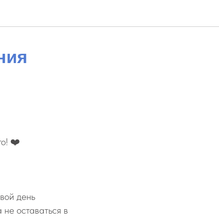
ния
о! ❤️
свой день
 не оставаться в