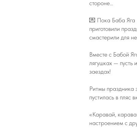
стороне…
💌 Пока Баба Яга 
приготовили празд
смастерили для н
Вместе с Бабой Яг
лягушках — пусть 
заездах!
Ритмы праздника з
пустилась в пляс в
«Каравай, каравай
настроением с дру