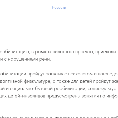
 состоялся первый заезд
Новости
абилитацию, в рамках пилотного проекта, приехали 
и с нарушениями речи.
абилитации пройдут занятия с психологом и логопедо
даптивной физкультуре, а также для детей пройдут за
ой и социально-бытовой реабилитации, социокультур
их детей-инвалидов предусмотрены занятия по инф
.
нформация по пилотному проекту на официальном сай