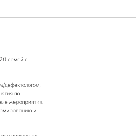
 в 2025
20 семей с
м/дефектологом,
нятия по
ные мероприятия.
ормированию и
те учреждения: