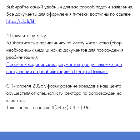
Выбирайте самый удобный для вас способ подачи заявления.
Все документы для оформления путевки доступны по ссылке:
https://clc.li/Jih
О НАС
НОВОСТИ
4.Получите путевку.
История учреждения
Новости
5.Обратитесь в поликлинику по месту жительства (сбор
Структура и органы
СМИ
Закупки
Социальный компас
необходимых медицинских документов для прохождения
Отчеты
ПИЛОТНЫЙ ПРОЕКТ
реабилитации).
Независимая оценка
Доступная среда
Перечень медицинских документов, предъявляемых при
Документы
КОНТАКТЫ
поступлении на реабилитацию в Центр «Пышма»
Противодействие коррупции
Контакты
Контролирующие органы
Реквизиты
Официальная информация
ОБРАТНАЯ СВЯЗЬ
С 17 апреля 2026г. формирование заездов в наш центр
Бесплатная юридическая помощь
осуществляют специалисты сектора по сопровождению
клиентов.
УСЛУГИ
Телефон для справок: 8(3452) 68-21-06
Реабилитация инвалидов, детей-инвалидов, детей со
зрительной патологией
Реабилитация детей-инвалидов, детей с речевой
патологией
Реабилитация детей-инвалидов после кохлеарной
имплантации и детей-инвалидов после
слухопротезирования