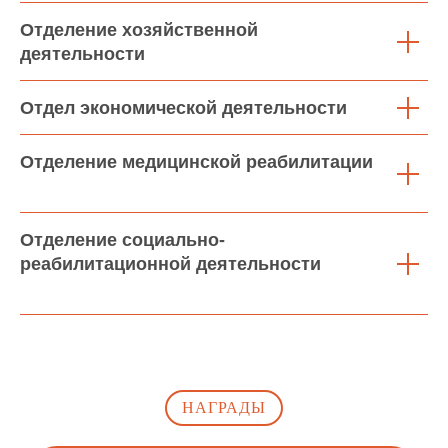
патологией
Реабилитация детей-инвалидов после кохлеарной
Отделение хозяйственной
имплантации и детей-инвалидов после
слухопротезирования
деятельности
Документы для поступления в центр
Реабилитация онлайн
Услуги на платной основе
Отдел экономической деятельности
Отделение медицинской реабилитации
Политика
конфиденциальности
2026 © Центр комплексной реабилитации
“Пышма”
Отделение социально-
реабилитационной деятельности
НАГРАДЫ