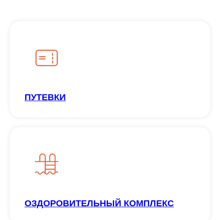
ПУТЕВКИ
ОЗДОРОВИТЕЛЬНЫЙ КОМПЛЕКС