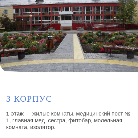
3 КОРПУС
1 этаж
—
жилые комнаты, медицинский пост №
О НАС
НОВОСТИ
1, главная мед. сестра, фитобар, молельная
История учреждения
Новости
Структура и органы
СМИ
комната, изолятор.
Закупки
Социальный компас
Отчеты
ПИЛОТНЫЙ ПРОЕКТ
Независимая оценка