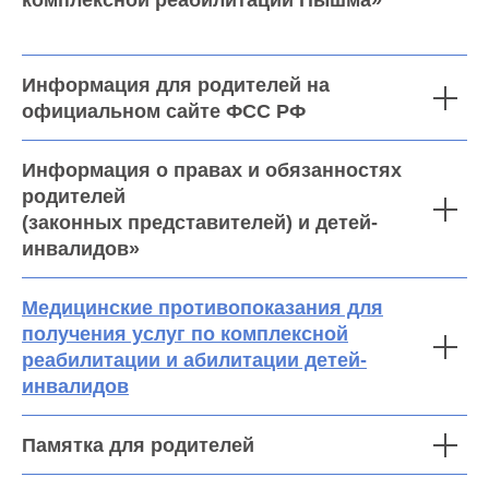
комплексной реабилитации Пышма»
УСЛУГИ
Реабилитация инвалидов, детей-инвалидов, детей со
зрительной патологией
Реабилитация детей-инвалидов, детей с речевой
Информация для родителей на
патологией
Реабилитация детей-инвалидов после кохлеарной
официальном сайте ФСС РФ
имплантации и детей-инвалидов после
слухопротезирования
Документы для поступления в центр
Реабилитация онлайн
Информация о правах и обязанностях
Услуги на платной основе
родителей
(законных представителей) и детей-
инвалидов»
Политика
конфиденциальности
Медицинские противопоказания для
2026 © Центр комплексной реабилитации
“Пышма”
получения услуг по комплексной
реабилитации и абилитации детей-
инвалидов
Памятка для родителей