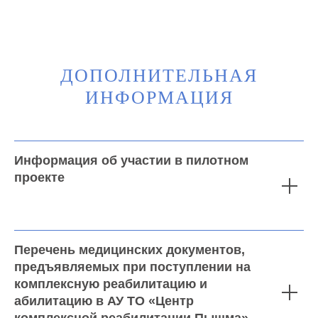
ДОПОЛНИТЕЛЬНАЯ
ИНФОРМАЦИЯ
Информация об участии в пилотном
О НАС
НОВОСТИ
проекте
История учреждения
Новости
Структура и органы
СМИ
Закупки
Социальный компас
Отчеты
ПИЛОТНЫЙ ПРОЕКТ
Независимая оценка
Доступная среда
Документы
Перечень медицинских документов,
КОНТАКТЫ
Противодействие коррупции
Контакты
предъявляемых при поступлении на
Контролирующие органы
Реквизиты
Официальная информация
комплексную реабилитацию и
ОБРАТНАЯ СВЯЗЬ
Бесплатная юридическая помощь
абилитацию в АУ ТО «Центр