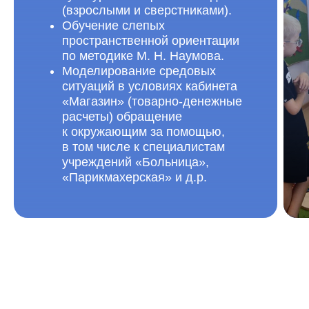
(взрослыми и сверстниками).
Обучение слепых
пространственной ориентации
по методике М. Н. Наумова.
Моделирование средовых
ситуаций в условиях кабинета
«Магазин» (товарно-денежные
расчеты) обращение
к окружающим за помощью,
в том числе к специалистам
учреждений «Больница»,
«Парикмахерская» и д.р.