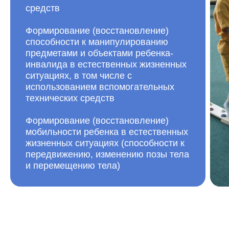
средств
Формирование (восстановление)
способности к манипулированию
предметами и объектами ребенка-
инвалида в естественных жизненных
ситуациях, в том числе с
использованием вспомогательных
технических средств
Формирование (восстановление)
мобильности ребенка в естественных
жизненных ситуациях (способности к
передвижению, изменению позы тела
и перемещению тела)