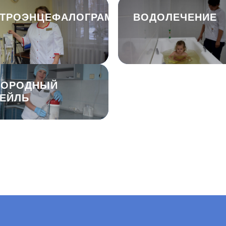
КТРОЭНЦЕФАЛОГРАММА
ВОДОЛЕЧЕНИЕ
ЛОРОДНЫЙ
НО
идов, детей-инвалидов, детей со зрительной патологией
Но
ТЕЙЛЬ
-инвалидов, детей с речевой патологией
СМ
й-инвалидов после кохлеарной имплантации и детей-инвалидов
Со
ирования
ПИ
тупления в центр
йн
основе