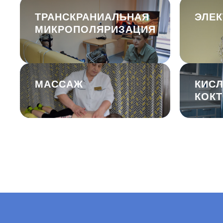
ТРАНСКРАНИАЛЬНАЯ
ЭЛЕ
МИКРОПОЛЯРИЗАЦИЯ
МАССАЖ
КИС
УСЛУГИ
О НАС
Реабилитация инвал
История учреждения
КОК
Реабилитация детей
Структура и органы
Реабилитация дете
Закупки
после слухопротез
Отчеты
Документы для пос
Независимая оценка
Реабилитация онла
Доступная среда
Услуги на платной 
Документы
Противодействие коррупции
Контролирующие органы
Официальная информация
Бесплатная юридическая помощь