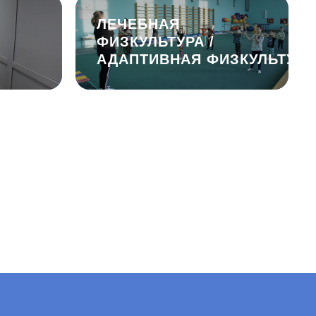
ЛЕЧЕБНАЯ
ФИЗКУЛЬТУРА /
АДАПТИВНАЯ ФИЗКУЛЬТУРА
ВОСТИ
КОНТАКТЫ
вости
Контакты
И
Реквизиты
циальный компас
ОБРАТНАЯ СВЯЗЬ
ЛОТНЫЙ ПРОЕКТ
Политика конфиденциальности
2026 © Центр комплексной реабилитации “Пышма”