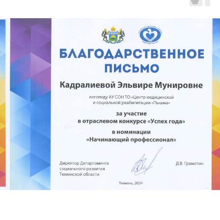
О НАС
НОВОСТИ
История учреждения
Новости
Структура и органы
СМИ
Закупки
Социальный компас
Отчеты
ПИЛОТНЫЙ ПРОЕКТ
Независимая оценка
Доступная среда
Документы
КОНТАКТЫ
Противодействие коррупции
Контакты
Контролирующие органы
Реквизиты
Официальная информация
ОБРАТНАЯ СВЯЗЬ
Бесплатная юридическая помощь
УСЛУГИ
Реабилитация инвалидов, детей-инвалидов, детей со
зрительной патологией
Реабилитация детей-инвалидов, детей с речевой
патологией
Реабилитация детей-инвалидов после кохлеарной