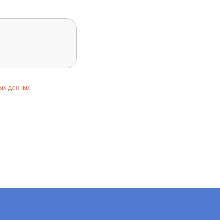
ых данных
ВОСТИ
КОНТАКТЫ
вости
Контакты
И
Реквизиты
циальный компас
ОБРАТНАЯ СВЯЗЬ
ЛОТНЫЙ ПРОЕКТ
Политика конфиденциальности
2026 © Центр комплексной реабилитации “Пышма”