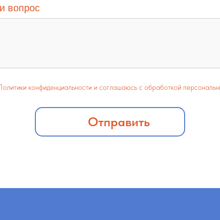
и вопрос
Политики конфиденциальности и соглашаюсь с обработкой персональн
НО
идов, детей-инвалидов, детей со зрительной патологией
Но
Отправить
-инвалидов, детей с речевой патологией
СМ
й-инвалидов после кохлеарной имплантации и детей-инвалидов
Со
ирования
ПИ
тупления в центр
йн
основе