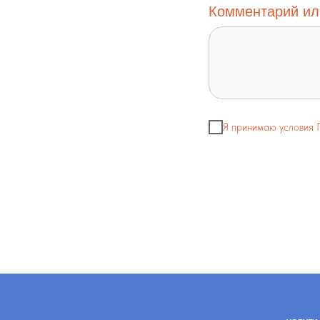
Комментарий ил
Я принимаю условия 
УСЛУГИ
О НАС
Реабилитация инвал
История учреждения
Реабилитация детей
Структура и органы
Реабилитация дете
Закупки
после слухопротез
Отчеты
Документы для пос
Независимая оценка
Реабилитация онла
Доступная среда
Услуги на платной 
Документы
Противодействие коррупции
Контролирующие органы
Официальная информация
Бесплатная юридическая помощь