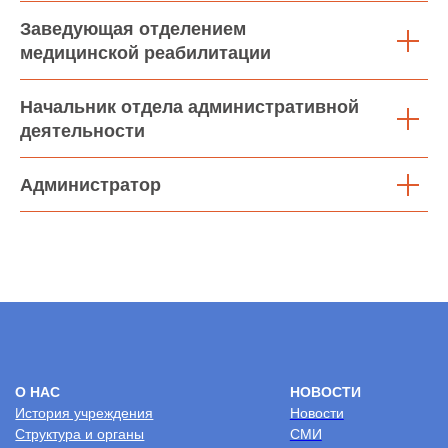
Услуги на платной основе
Заведующая отделением
медицинской реабилитации
Политика
Начальник отдела административной
конфиденциальности
деятельности
2026 © Центр комплексной реабилитации
“Пышма”
Администратор