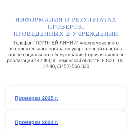
О НАС
НОВОСТИ
ИНФОРМАЦИЯ О РЕЗУЛЬТАТАХ
История учреждения
Новости
ПРОВЕРОК,
Структура и органы
СМИ
Закупки
Социальный компас
ПРОВЕДЕННЫХ В УЧРЕЖДЕНИИ
Отчеты
ПИЛОТНЫЙ ПРОЕКТ
Независимая оценка
Телефон "ГОРЯЧЕЙ ЛИНИИ" уполномоченного
Доступная среда
исполнительного органа государственной власти в
Документы
КОНТАКТЫ
Противодействие коррупции
сфере социального обслуживания (горячая линия по
Контакты
Контролирующие органы
Реквизиты
реализации 442-ФЗ) в Тюменской области: 8-800-100-
Официальная информация
ОБРАТНАЯ СВЯЗЬ
12-90, (3452) 566-330
Бесплатная юридическая помощь
УСЛУГИ
Реабилитация инвалидов, детей-инвалидов, детей со
зрительной патологией
Реабилитация детей-инвалидов, детей с речевой
Проверки 2025 г.
патологией
Реабилитация детей-инвалидов после кохлеарной
имплантации и детей-инвалидов после
слухопротезирования
Документы для поступления в центр
Проверки 2024 г.
Реабилитация онлайн
Услуги на платной основе